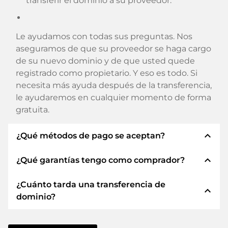
transferir el dominio a su proveedor.
Le ayudamos con todas sus preguntas. Nos
aseguramos de que su proveedor se haga cargo
de su nuevo dominio y de que usted quede
registrado como propietario. Y eso es todo. Si
necesita más ayuda después de la transferencia,
le ayudaremos en cualquier momento de forma
gratuita.
expand_less
¿Qué métodos de pago se aceptan?
expand_less
¿Qué garantías tengo como comprador?
Utilizamos SEPA como prepago y utilizamos
STRIPE como proveedor de servicios de pago
¿Cuánto tarda una transferencia de
para los métodos de pago disponibles como:
Siempre le garantizamos como comprador las
expand_less
dominio?
Tarjetas de crédito, PayPal, Klarna, ApplePay,
siguientes seguridades. Esto es lo que
GooglePay, Alipay o proveedores locales.
representamos con nuestro nombren:
La transferencia de dominio a un nuevo